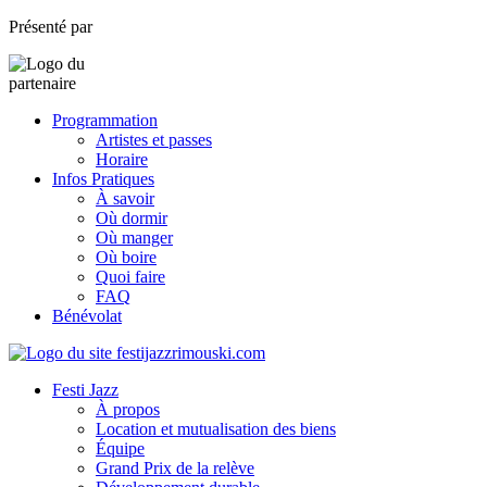
Présenté par
Programmation
Artistes et passes
Horaire
Infos Pratiques
À savoir
Où dormir
Où manger
Où boire
Quoi faire
FAQ
Bénévolat
Festi Jazz
À propos
Location et mutualisation des biens
Équipe
Grand Prix de la relève