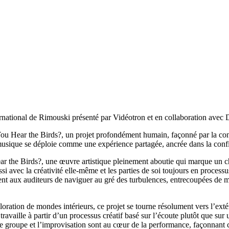
ternational de Rimouski présenté par Vidéotron et en collaboration avec
u Hear the Birds?, un projet profondément humain, façonné par la conne
sique se déploie comme une expérience partagée, ancrée dans la confianc
r the Birds?, une œuvre artistique pleinement aboutie qui marque un c
si avec la créativité elle-même et les parties de soi toujours en processu
t aux auditeurs de naviguer au gré des turbulences, entrecoupées de mo
loration de mondes intérieurs, ce projet se tourne résolument vers l’extér
ravaille à partir d’un processus créatif basé sur l’écoute plutôt que sur
de groupe et l’improvisation sont au cœur de la performance, façonnant