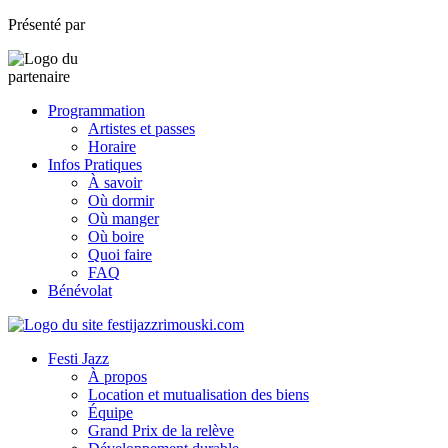
Présenté par
Programmation
Artistes et passes
Horaire
Infos Pratiques
À savoir
Où dormir
Où manger
Où boire
Quoi faire
FAQ
Bénévolat
Festi Jazz
À propos
Location et mutualisation des biens
Équipe
Grand Prix de la relève