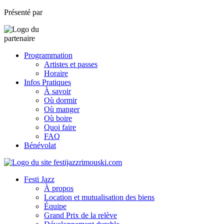
Présenté par
Programmation
Artistes et passes
Horaire
Infos Pratiques
À savoir
Où dormir
Où manger
Où boire
Quoi faire
FAQ
Bénévolat
Festi Jazz
À propos
Location et mutualisation des biens
Équipe
Grand Prix de la relève