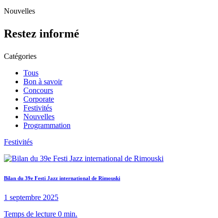
to
Nouvelles
content
Restez informé
Catégories
Tous
Bon à savoir
Concours
Corporate
Festivités
Nouvelles
Programmation
Festivités
Bilan du 39e Festi Jazz international de Rimouski
1 septembre 2025
Temps de lecture 0 min.