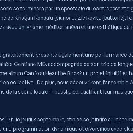
 série se terminera par un spectacle du contrebassiste 
né
de
Kristjan Randalu (piano) et Ziv Ravitz (batterie), f
jazz avec un lyrisme méditerranéen et une esthétique d
e gratuitement présente également une performance de 
alaise
Gentiane MG,
accompagnée de son trio de longue 
ième album
Can You Hear the Birds?
un projet intuitif et 
ion collective.
De plus, nous découvrirons l’ensemble
A
s de la scène locale rimouskoise, qualifiant leur musiqu
ès 17h, le jeudi 3 septembre, afin de se joindre au lancem
e une programmation dynamique et diversifiée avec plu