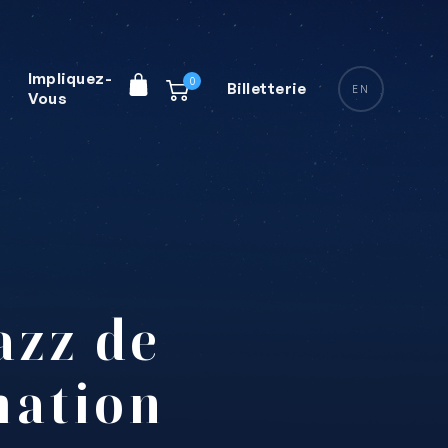
Impliquez-
0
Billetterie
EN
Vous
azz de
mation