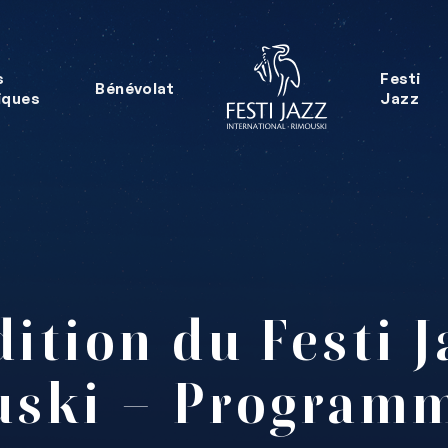
s
Festi
Bénévolat
iques
Jazz
dition du Festi J
ski – Program