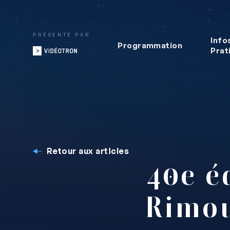
PRÉSENTÉ PAR
Info
Programmation
Prat
Retour aux articles
40e é
Rimou