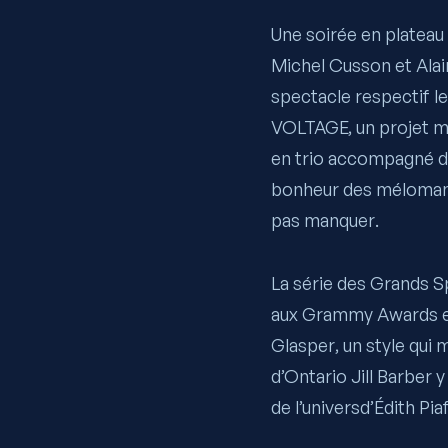
Une soirée en plateau
Michel Cusson
et
Ala
spectacle respectif l
VOLTAGE, un projet mu
en trio accompagné d’
bonheur des mélomanes
pas manquer.
La série des Grands S
aux Grammy Awards et 
Glasper, un style qui 
d’Ontario
Jill Barber
y 
de l’universd’Édith Pi