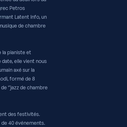
grec
Petros
ormant Latent Info, un
e musique de chambre
la pianiste et
date, elle vient nous
humain axé sur la
odi
, formé de 8
e de ‘’jazz de chambre
ent des festivités.
s de 40 événements.