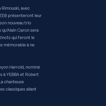
a Rimouski, avec
UZEB présenteront leur
 son nouveau trio
 qu’Alain Caron sera
ncts qui feront le
rée mémorable à ne
eyon Harrold
, nominé
as à YEBBA et Robert
 La chanteuse
s classiques allant
.