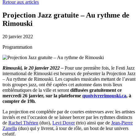
to
Retour aux articles
content
Projection Jazz gratuite – Au rythme de
Rimouski
20 janvier 2022
Programmation
Rimouski, le 20 janvier 2022 –
Pour une première fois, le Festi Jazz
international de Rimouski est heureux de présenter la Projection Jazz
– Au rythme de Rimouski. Les capsules musicales mettant de l’avant
trois groupes jazz, ont été captées cet automne dans trois lieux
emblématiques de la ville et seront
diffusées gratuitement ce
mercredi 26 janvier, sur la plateforme
quoivivrerimouski.
ca
, à
compter de 19h
.
La projection est complétée par de courtes entrevues avec les artistes
invités et est l’occasion de se laisser bercer par les rythmes distincts
de
Rachel Thérien
(duo),
Levi Dover
(trio) ainsi que de
Jean-Pierre
Zanella
(duo) qui y livrent, à tour de rôle, un bout de leur univers
créatif.