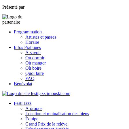
Présenté par
Programmation
Artistes et passes
Horaire
Infos Pratiques
À savoir
Où dormir
Où manger
Où boire
Quoi faire
FAQ
Bénévolat
Festi Jazz
À propos
Location et mutualisation des biens
Équipe
Grand Prix de la relève