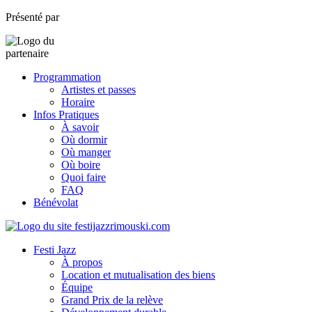
Présenté par
Programmation
Artistes et passes
Horaire
Infos Pratiques
À savoir
Où dormir
Où manger
Où boire
Quoi faire
FAQ
Bénévolat
Festi Jazz
À propos
Location et mutualisation des biens
Équipe
Grand Prix de la relève