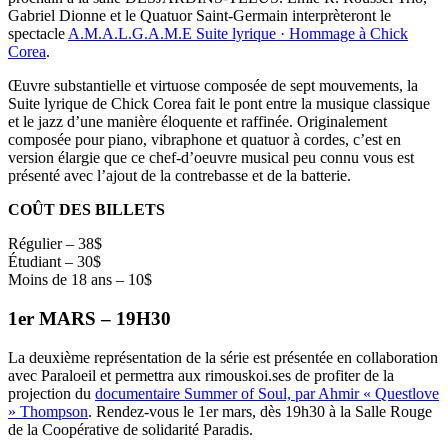
Gabriel Dionne et le Quatuor Saint-Germain interprèteront le
spectacle
A.M.A.L.G.A.M.E Suite lyrique · Hommage à Chick
Corea
.
Œuvre substantielle et virtuose composée de sept mouvements, la
Suite lyrique de Chick Corea fait le pont entre la musique classique
et le jazz d’une manière éloquente et raffinée. Originalement
composée pour piano, vibraphone et quatuor à cordes, c’est en
version élargie que ce chef-d’oeuvre musical peu connu vous est
présenté avec l’ajout de la contrebasse et de la batterie.
COÛT DES BILLETS
Régulier – 38$
Étudiant – 30$
Moins de 18 ans – 10$
1er MARS – 19H30
La deuxième représentation de la série est présentée en collaboration
avec Paraloeil et permettra aux rimouskoi.ses de profiter de la
projection du
documentaire Summer of Soul, par Ahmir « Questlove
» Thompson
. Rendez-vous le 1er mars, dès 19h30 à la Salle Rouge
de la Coopérative de solidarité Paradis.