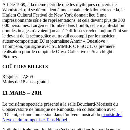
À l’été 1969, à la même période que les mythiques concerts de
Woodstock qui se déroulaient à une centaine de kilomètres de là, le
Harlem Cultural Festival de New York donnait lieu à une
impressionnante série de représentations, et cela devant plus de 300
000 personnes. Largement tombée dans l’oubli, cette manifestation
dont les images n’avaient jamais été diffusées revient aujourd’hui sur
le devant de la scène grâce au travail accompli par le musicien,
auteur-compositeur, DJ et journaliste Ahmir « Questlove »
Thompson, qui signe avec SUMMER OF SOUL sa première
réalisation pour le compte de Onyx Collective et Searchlight
Pictures.
COÛT DES BILLETS
Régulier – 7,86$
Moins de 18 ans – gratuit
11 MARS – 20H
Le troisième spectacle présenté à la salle Bouchard-Morisset du
Conservatoire de musique de Rimouski, en collaboration avec
l’Octant, est une immersion dans l’univers musical du
pianiste Jef
Neve et du trompettiste Teus Nobel.
Natif de la Belgique, Jef Neve s’est produit dans le monde entier